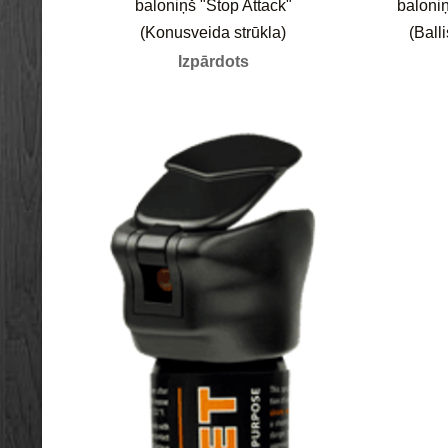
baloniņš "Stop Attack"
baloniņ
(Konusveida strūkla)
(Balli
Izpārdots