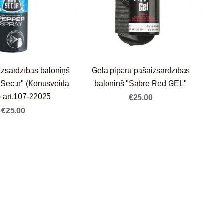
izsardzības baloniņš
Gēla piparu pašaizsardzības
oSecur" (Konusveida
baloniņš "Sabre Red GEL"
) art.107-22025
€25.00
€25.00