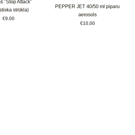
š "Stop Attack"
PEPPER JET 40/50 ml piparu
stiska strūkla)
aerosols
€9.00
€10.00