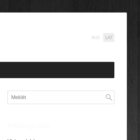
RUS
LAT
Preču grupas