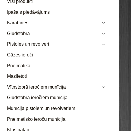
Visi produkti
Īpašais piedāvājums
Karabīnes
›
Gludstobra
›
Pistoles un revolveri
›
Gāzes ieroči
Pneimatika
Mazlietoti
Vītņstobrā ieročiem munīcija
›
Gludstobra ieročiem munīcija
Munīcija pistolēm un revolveriem
Pneimatisko ieroču munīcija
Klusinātāji