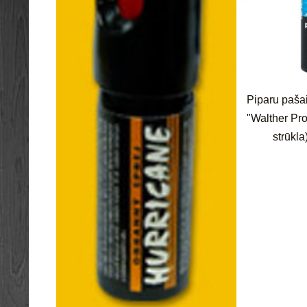
Piparu paša
"Walther Pr
strūkla