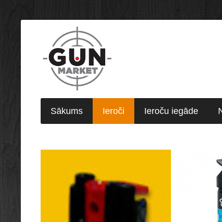
Sākums
Ieroči
Ieroču iegāde