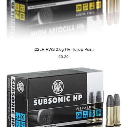
.22LR RWS 2.6g HV Hollow Point
€0.20