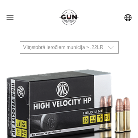
Vītņstobrā ieročiem munīcija > .22LR