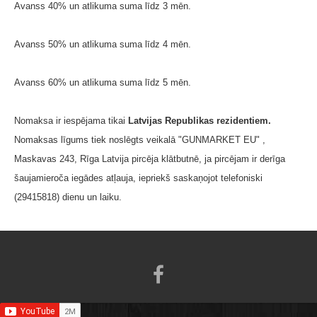
Avanss 40% un atlikuma suma līdz 3 mēn.
Avanss 50% un atlikuma suma līdz 4 mēn.
Avanss 60% un atlikuma suma līdz 5 mēn.
Nomaksa ir iespējama tikai
Latvijas Republikas rezidentiem.
Nomaksas līgums tiek noslēgts veikalā "GUNMARKET EU" ,
Maskavas 243, Rīga Latvija pircēja klātbutnē, ja pircējam ir derīga
šaujamieroča iegādes atļauja, iepriekš saskaņojot telefoniski
(29415818) dienu un laiku.