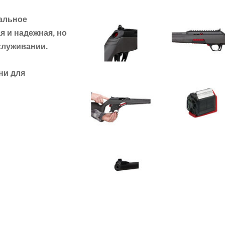
еальное
 и надежная, но
служивании.
ни для