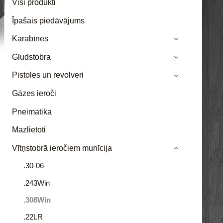
Visi produkti
Īpašais piedāvājums
Karabīnes
›
Gludstobra
›
Pistoles un revolveri
›
Gāzes ieroči
Pneimatika
Mazlietoti
Vītņstobrā ieročiem munīcija
›
.30-06
.243Win
.308Win
.22LR