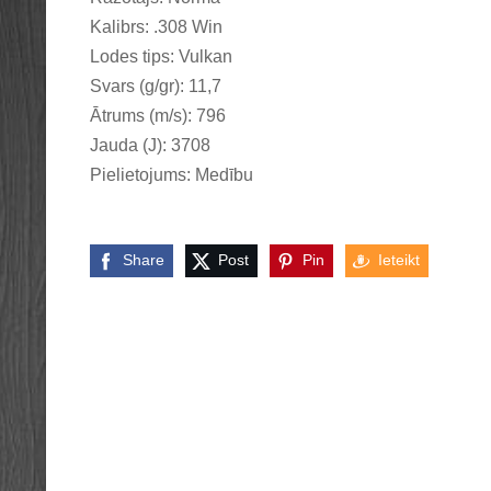
Kalibrs: .308 Win
Lodes tips: Vulkan
Svars (g/gr): 11,7
Ātrums (m/s): 796
Jauda (J): 3708
Pielietojums: Medību
Share
Post
Pin
Ieteikt