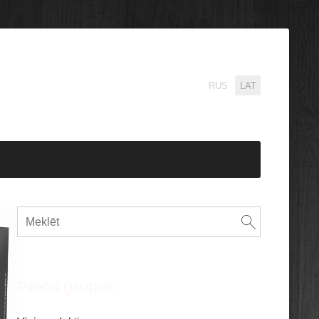
RUS
LAT
Preču grupas