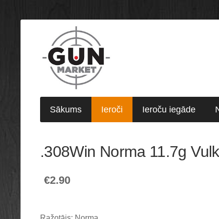
Sākums
Ieroči
Ieroču iegāde
.308Win Norma 11.7g Vul
€2.90
Ražotājs: Norma