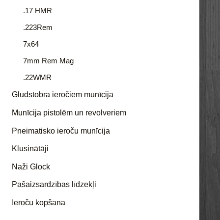
.17 HMR
.223Rem
7x64
7mm Rem Mag
.22WMR
Gludstobra ieročiem munīcija
Munīcija pistolēm un revolveriem
Pneimatisko ieroču munīcija
Klusinātāji
Naži Glock
Pašaizsardzības līdzekļi
Ieroču kopšana