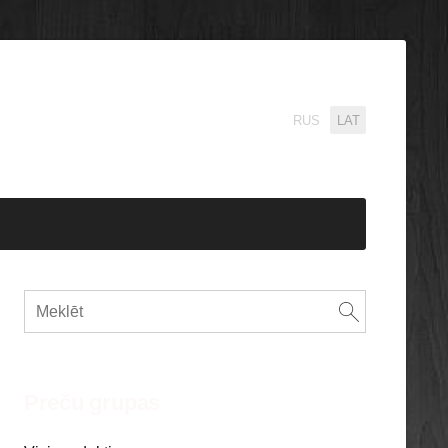
RUS
LAT
Preču grupas