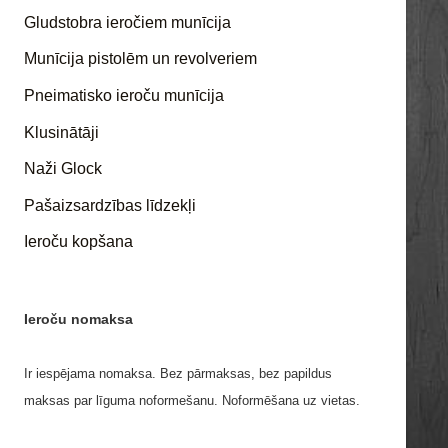
Gludstobra ieročiem munīcija
Munīcija pistolēm un revolveriem
Pneimatisko ieroču munīcija
Klusinātāji
Naži Glock
Pašaizsardzības līdzekļi
Ieroču kopšana
Ieroču nomaksa
Ir iespējama nomaksa. Bez pārmaksas, bez papildus
maksas par līguma noformešanu. Noformēšana uz vietas.