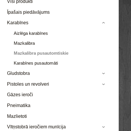
Visi produkti
Īpašais piedāvājums
Karabīnes
›
Aizlēga karabīnes
Mazkalibra
Mazkalibra pusautomtiskie
Karabīnes pusautomāti
Gludstobra
›
Pistoles un revolveri
›
Gāzes ieroči
Pneimatika
Mazlietoti
Vītņstobrā ieročiem munīcija
›