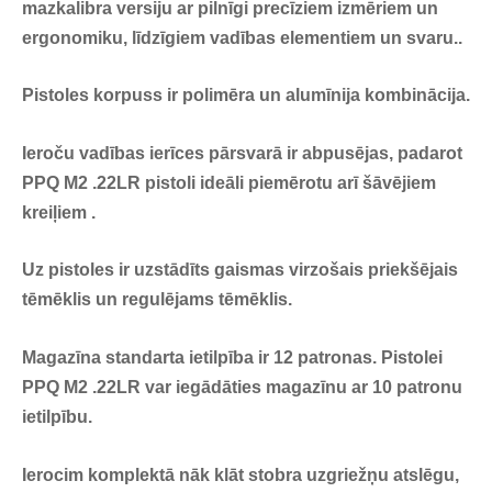
mazkalibra versiju ar pilnīgi precīziem izmēriem un
ergonomiku, līdzīgiem vadības elementiem un svaru..
Pistoles korpuss ir polimēra un alumīnija kombinācija.
Ieroču vadības ierīces pārsvarā ir abpusējas, padarot
PPQ M2 .22LR pistoli ideāli piemērotu arī šāvējiem
kreiļiem .
Uz pistoles ir uzstādīts gaismas virzošais priekšējais
tēmēklis un regulējams tēmēklis.
Magazīna standarta ietilpība ir 12 patronas. Pistolei
PPQ M2 .22LR var iegādāties magazīnu ar 10 patronu
ietilpību.
Ierocim komplektā nāk klāt stobra uzgriežņu atslēgu,