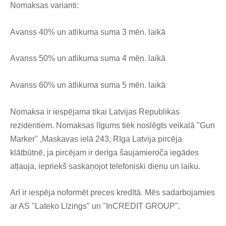
Nomaksas varianti:
Avanss 40% un atlikuma suma 3 mēn. laikā
Avanss 50% un atlikuma suma 4 mēn. laikā
Avanss 60% un atlikuma suma 5 mēn. laikā
Nomaksa ir iespējama tikai Latvijas Republikas
rezidentiem. Nomaksas līgums tiek noslēgts veikalā "Gun
Marker" ,Maskavas ielā 243, Rīga Latvija pircēja
klātbūtnē, ja pircējam ir derīga šaujamieroča iegādes
atļauja, iepriekš saskaņojot telefoniski dienu un laiku.
Arī ir iespēja noformēt preces kredītā. Mēs sadarbojamies
ar AS "Lateko Līzings" un "InCREDIT GROUP".