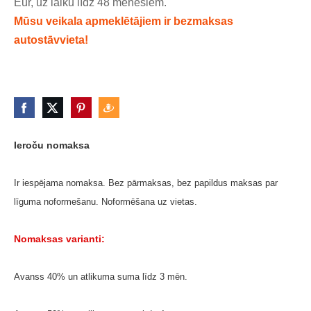
Eur, uz laiku līdz 48 mēnešiem.
Mūsu veikala apmeklētājiem ir bezmaksas
autostāvvieta!
Ieroču nomaksa
Ir iespējama nomaksa. Bez pārmaksas, bez papildus maksas par
līguma noformešanu. Noformēšana uz vietas.
Nomaksas varianti:
Avanss 40% un atlikuma suma līdz 3 mēn.