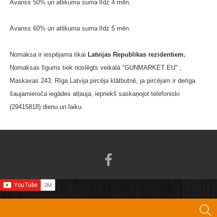
Avanss 50% un atlikuma suma līdz 4 mēn.
Avanss 60% un atlikuma suma līdz 5 mēn.
Nomaksa ir iespējama tikai
Latvijas Republikas rezidentiem.
Nomaksas līgums tiek noslēgts veikalā "GUNMARKET EU" ,
Maskavas 243, Rīga Latvija pircēja klātbutnē, ja pircējam ir derīga
šaujamieroča iegādes atļauja, iepriekš saskaņojot telefoniski
(29415818) dienu un laiku.