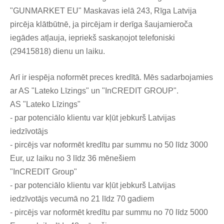
"GUNMARKET EU" Maskavas ielā 243, Rīga Latvija
pircēja klātbūtnē, ja pircējam ir derīga šaujamieroča
iegādes atļauja, iepriekš saskaņojot telefoniski
(29415818) dienu un laiku.
Arī ir iespēja noformēt preces kredītā. Mēs sadarbojamies
ar AS "Lateko Līzings" un "InCREDIT GROUP".
AS "Lateko Līzings"
- par potenciālo klientu var kļūt jebkurš Latvijas
iedzīvotājs
- pircējs var noformēt kredītu par summu no 50 līdz 3000
Eur, uz laiku no 3 līdz 36 mēnešiem
"InCREDIT Group"
- par potenciālo klientu var kļūt jebkurš Latvijas
iedzīvotājs vecumā no 21 līdz 70 gadiem
- pircējs var noformēt kredītu par summu no 70 līdz 5000